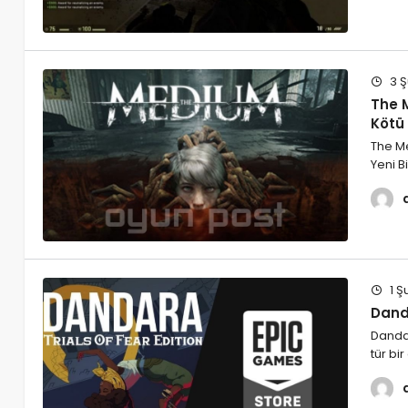
3 Ş
The 
Kötü
The M
Yeni 
1 Ş
Dand
Danda
tür bi