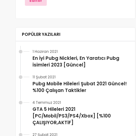
Editör
POPÜLER YAZILARI
1 Haziran 2021
En İyi Pubg Nickleri, En Yaratıcı Pubg
İsimleri 2023 [Güncel]
11 Şubat 2021
Pubg Mobile Hileleri Şubat 2021 Güncel!
%100 Çalışan Taktikler
4 Temmuz 2021
GTA 5 Hileleri 2021
[PC/Mobil/PS3/PS4/Xbox] [%100
ÇALIŞIYOR,AKTİF]
27 Şubat 2021