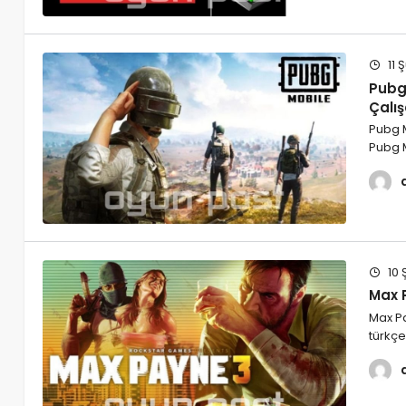
11 
Pubg 
Çalış
Pubg M
Pubg 
10 
Max 
Max P
türkç