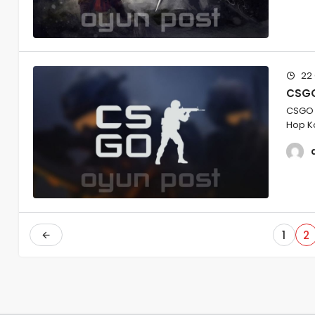
22 
CSGO
CSGO 
Hop Ko
1
2