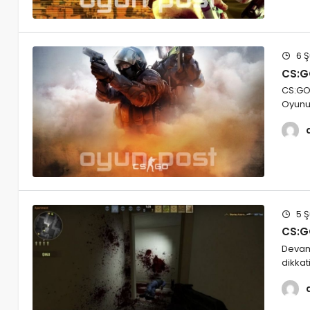
6 Ş
CS:GO
CS:GO 
Oyunun
5 Ş
CS:G
Devam
dikkat