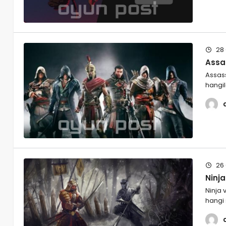
28 
Assas
Assass
hangil
26 
Ninj
Ninja 
hangi 