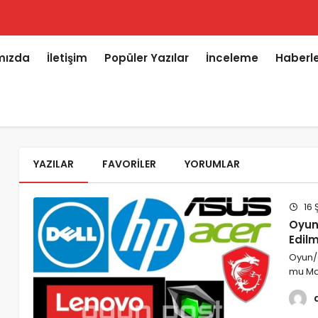
mızda
İletişim
Popüler Yazılar
İnceleme
Haberl
YAZILAR
FAVORILER
YORUMLAR
16 
Oyun/
Edilm
Oyun/O
mu Mas