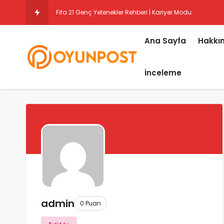
Fifa 21 Genç Yetenekler Rehberi | Kariyer Modu
Ana Sayfa
Hakkı
İnceleme
admin
0 Puan